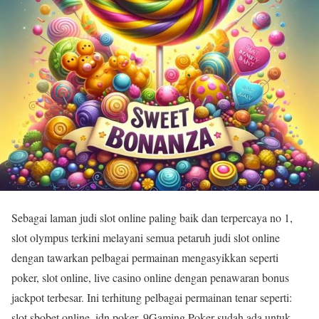
Sebagai laman judi slot online paling baik dan terpercaya no 1,
slot olympus terkini melayani semua petaruh judi slot online
dengan tawarkan pelbagai permainan mengasyikkan seperti
poker, slot online, live casino online dengan penawaran bonus
jackpot terbesar. Ini terhitung pelbagai permainan tenar seperti:
slot sbobet online, idn poker, 9Gaming Poker sudah ada untuk