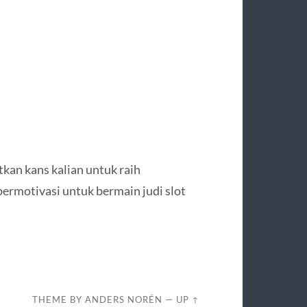
tkan kans kalian untuk raih
ermotivasi untuk bermain judi slot
THEME BY
ANDERS NORÉN
—
UP ↑