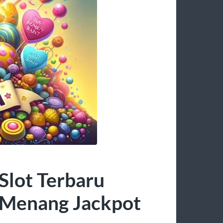
Slot Terbaru
h Menang Jackpot