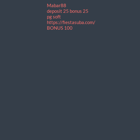
Mabar88
deposit 25 bonus 25
pg soft
https://fiestasuba.com/
BONUS 100