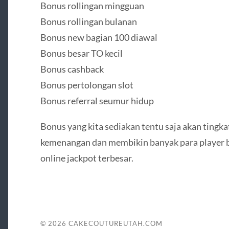
Bonus rollingan mingguan
Bonus rollingan bulanan
Bonus new bagian 100 diawal
Bonus besar TO kecil
Bonus cashback
Bonus pertolongan slot
Bonus referral seumur hidup
Bonus yang kita sediakan tentu saja akan tingka
kemenangan dan membikin banyak para player b
online jackpot terbesar.
© 2026
CAKECOUTUREUTAH.COM