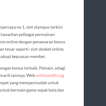
erpercaya no 1, slot olympus terkini
n tawarkan pelbagai permainan
casino online dengan penawaran bonus
an tenar seperti: slot sbobet online,
ncukupi kepuasan member.
dengan bonus terbaik. Pemain, selagi
enarik lainnya. Web
wild bandito pg
dompet yang mempermudah untuk
untuk bermain game sepak bola dan