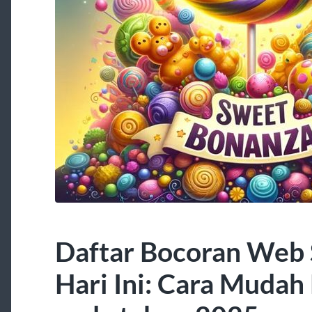
Daftar Bocoran Web 
Hari Ini: Cara Muda