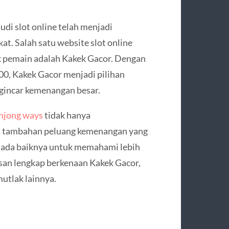
judi slot online telah menjadi
t. Salah satu website slot online
k pemain adalah Kakek Gacor. Dengan
0, Kakek Gacor menjadi pilihan
gincar kemenangan besar.
hjong ways
tidak hanya
i tambahan peluang kemenangan yang
, ada baiknya untuk memahami lebih
asan lengkap berkenaan Kakek Gacor,
mutlak lainnya.