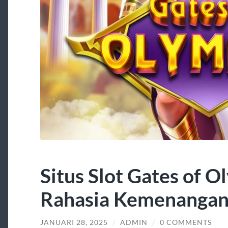
Situs Slot Gates of 
Rahasia Kemenangan
JANUARI 28, 2025
/
ADMIN
/
0 COMMENTS