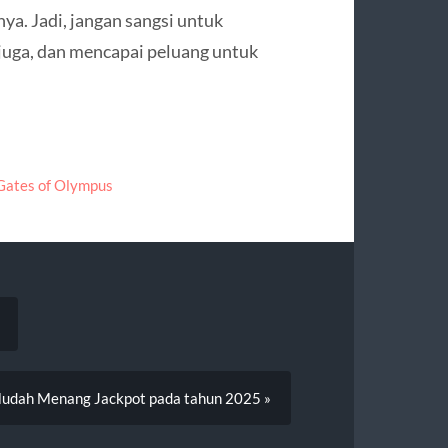
a. Jadi, jangan sangsi untuk
 juga, dan mencapai peluang untuk
 Gates of Olympus
 Mudah Menang Jackpot pada tahun 2025 »