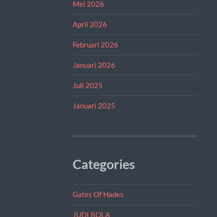
Mei 2026
April 2026
Februari 2026
Januari 2026
Juli 2025
Januari 2025
Categories
Gates Of Hades
JUDI BOLA