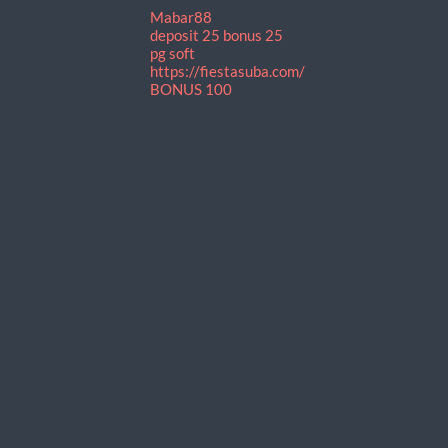
Mabar88
deposit 25 bonus 25
pg soft
https://fiestasuba.com/
BONUS 100