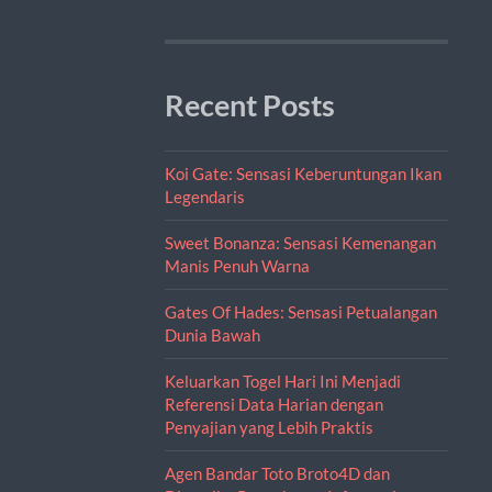
Recent Posts
Koi Gate: Sensasi Keberuntungan Ikan
Legendaris
Sweet Bonanza: Sensasi Kemenangan
Manis Penuh Warna
Gates Of Hades: Sensasi Petualangan
Dunia Bawah
Keluarkan Togel Hari Ini Menjadi
Referensi Data Harian dengan
Penyajian yang Lebih Praktis
Agen Bandar Toto Broto4D dan