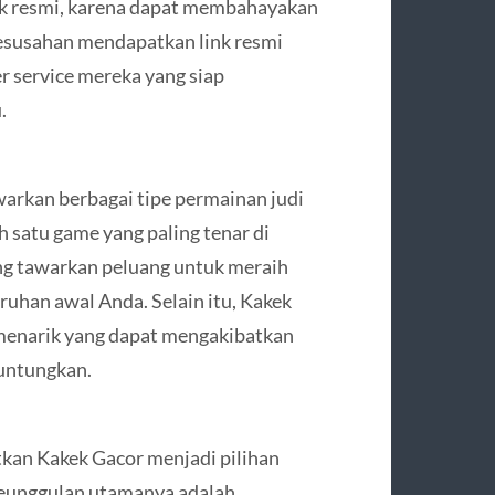
dak resmi, karena dapat membahayakan
esusahan mendapatkan link resmi
 service mereka yang siap
.
warkan berbagai tipe permainan judi
ah satu game yang paling tenar di
ng tawarkan peluang untuk meraih
ruhan awal Anda. Selain itu, Kakek
menarik yang dapat mengakibatkan
untungkan.
tkan Kakek Gacor menjadi pilihan
 keunggulan utamanya adalah