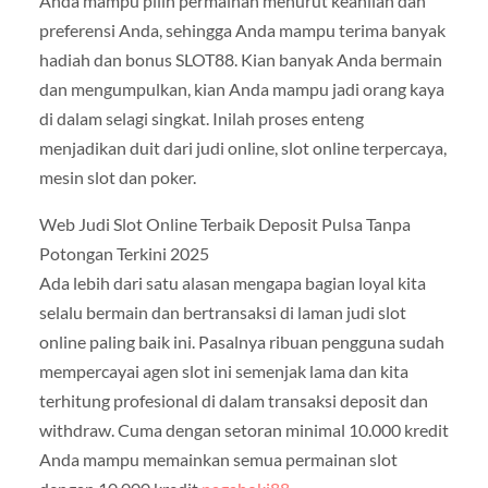
Anda mampu pilih permainan menurut keahlian dan
preferensi Anda, sehingga Anda mampu terima banyak
hadiah dan bonus SLOT88. Kian banyak Anda bermain
dan mengumpulkan, kian Anda mampu jadi orang kaya
di dalam selagi singkat. Inilah proses enteng
menjadikan duit dari judi online, slot online terpercaya,
mesin slot dan poker.
Web Judi Slot Online Terbaik Deposit Pulsa Tanpa
Potongan Terkini 2025
Ada lebih dari satu alasan mengapa bagian loyal kita
selalu bermain dan bertransaksi di laman judi slot
online paling baik ini. Pasalnya ribuan pengguna sudah
mempercayai agen slot ini semenjak lama dan kita
terhitung profesional di dalam transaksi deposit dan
withdraw. Cuma dengan setoran minimal 10.000 kredit
Anda mampu memainkan semua permainan slot