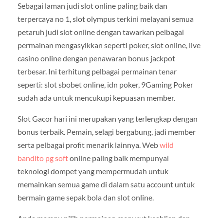
Sebagai laman judi slot online paling baik dan
terpercaya no 1, slot olympus terkini melayani semua
petaruh judi slot online dengan tawarkan pelbagai
permainan mengasyikkan seperti poker, slot online, live
casino online dengan penawaran bonus jackpot
terbesar. Ini terhitung pelbagai permainan tenar
seperti: slot sbobet online, idn poker, 9Gaming Poker
sudah ada untuk mencukupi kepuasan member.
Slot Gacor hari ini merupakan yang terlengkap dengan
bonus terbaik. Pemain, selagi bergabung, jadi member
serta pelbagai profit menarik lainnya. Web
wild
bandito pg soft
online paling baik mempunyai
teknologi dompet yang mempermudah untuk
memainkan semua game di dalam satu account untuk
bermain game sepak bola dan slot online.