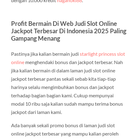
dengan 10.000 kredit
nagahoki88
.
Profit Bermain Di Web Judi Slot Online
Jackpot Terbesar Di Indonesia 2025 Paling
Gampang Menang
Pastinya jika kalian bermain judi
starlight princess slot
online
menghendaki bonus dan jackpot terbesar. Nah
jika kalian bermain di dalam laman judi slot online
jackpot terbesar pantas sekali sebab kita tiap-tiap
harinya selalu mengimbuhkan bonus dan jackpot
terhadap bagian bagian kami. Cukup mempunyai
modal 10 ribu saja kalian sudah mampu terima bonus
jackpot dari laman kami.
Ada banyak sekali promo bonus di laman judi slot
online jackpot terbesar yang mampu kalian peroleh