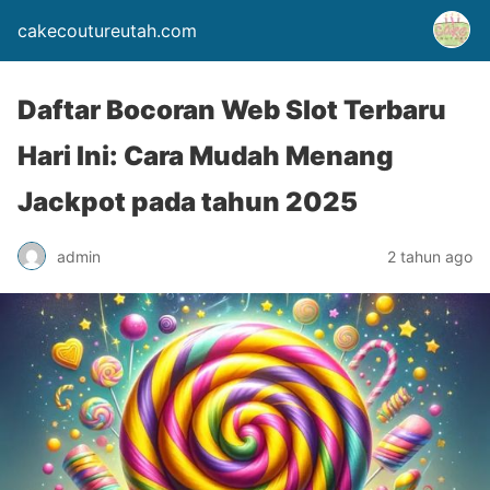
cakecoutureutah.com
Daftar Bocoran Web Slot Terbaru
Hari Ini: Cara Mudah Menang
Jackpot pada tahun 2025
admin
2 tahun ago