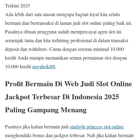
Terkini 2025
Ada lebih dari satu alasan mengapa bagian loyal kita selalu
bermain dan bertransaksi di laman judi slot online paling baik ini.
Pasalnya ribuan pengguna sudah mempercayai agen slot ini
semenjak lama dan kita terhitung profesional di dalam transaksi
deposit dan withdraw. Cuma dengan setoran minimal 10.000
kredit Anda mampu memainkan semua permainan slot dengan
10.000 kredit
nagahoki88
.
Profit Bermain Di Web Judi Slot Online
Jackpot Terbesar Di Indonesia 2025
Paling Gampang Menang
Pastinya jika kalian bermain judi
starlight princess slot online
menghendaki bonus dan jackpot terbesar. Nah jika kalian bermain