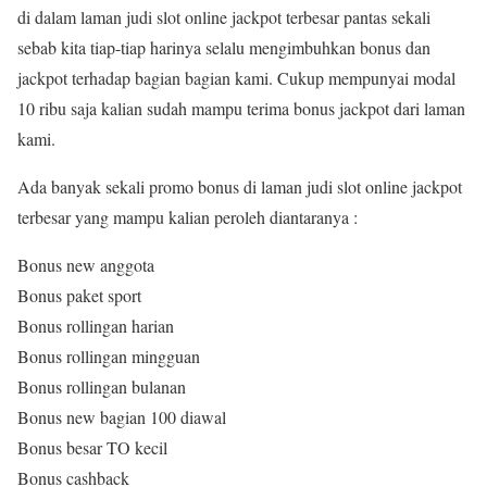
di dalam laman judi slot online jackpot terbesar pantas sekali
sebab kita tiap-tiap harinya selalu mengimbuhkan bonus dan
jackpot terhadap bagian bagian kami. Cukup mempunyai modal
10 ribu saja kalian sudah mampu terima bonus jackpot dari laman
kami.
Ada banyak sekali promo bonus di laman judi slot online jackpot
terbesar yang mampu kalian peroleh diantaranya :
Bonus new anggota
Bonus paket sport
Bonus rollingan harian
Bonus rollingan mingguan
Bonus rollingan bulanan
Bonus new bagian 100 diawal
Bonus besar TO kecil
Bonus cashback