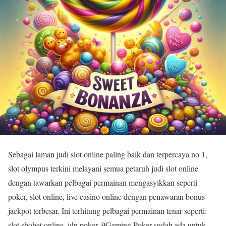
Sebagai laman judi slot online paling baik dan terpercaya no 1,
slot olympus terkini melayani semua petaruh judi slot online
dengan tawarkan pelbagai permainan mengasyikkan seperti
poker, slot online, live casino online dengan penawaran bonus
jackpot terbesar. Ini terhitung pelbagai permainan tenar seperti:
slot sbobet online, idn poker, 9Gaming Poker sudah ada untuk