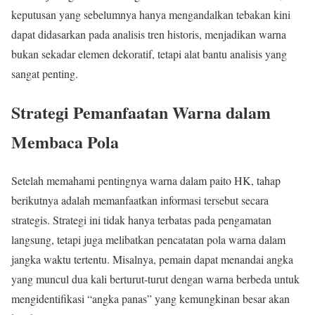
keputusan yang sebelumnya hanya mengandalkan tebakan kini
dapat didasarkan pada analisis tren historis, menjadikan warna
bukan sekadar elemen dekoratif, tetapi alat bantu analisis yang
sangat penting.
Strategi Pemanfaatan Warna dalam
Membaca Pola
Setelah memahami pentingnya warna dalam paito HK, tahap
berikutnya adalah memanfaatkan informasi tersebut secara
strategis. Strategi ini tidak hanya terbatas pada pengamatan
langsung, tetapi juga melibatkan pencatatan pola warna dalam
jangka waktu tertentu. Misalnya, pemain dapat menandai angka
yang muncul dua kali berturut-turut dengan warna berbeda untuk
mengidentifikasi “angka panas” yang kemungkinan besar akan