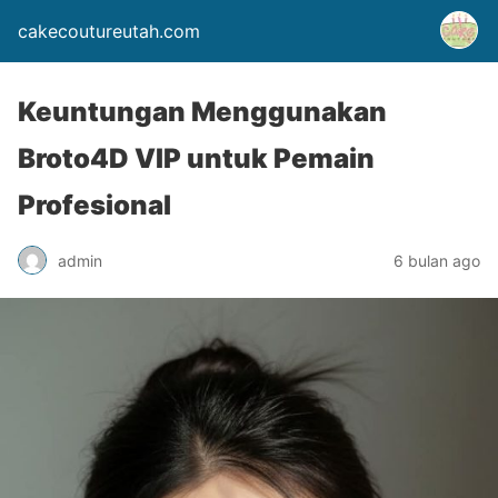
cakecoutureutah.com
Keuntungan Menggunakan
Broto4D VIP untuk Pemain
Profesional
admin
6 bulan ago