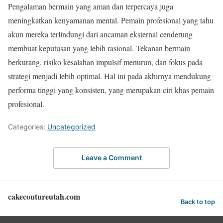
Pengalaman bermain yang aman dan terpercaya juga
meningkatkan kenyamanan mental. Pemain profesional yang tahu
akun mereka terlindungi dari ancaman eksternal cenderung
membuat keputusan yang lebih rasional. Tekanan bermain
berkurang, risiko kesalahan impulsif menurun, dan fokus pada
strategi menjadi lebih optimal. Hal ini pada akhirnya mendukung
performa tinggi yang konsisten, yang merupakan ciri khas pemain
profesional.
Categories:
Uncategorized
Leave a Comment
cakecoutureutah.com
Back to top