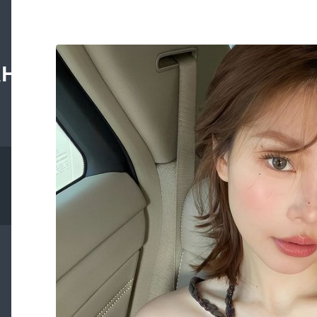
H.COM