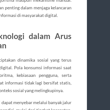
algoritma maupun mekanisme manual.
an penting dalam menjaga kelancaran
formasi di masyarakat digital.
knologi dalam Arus
an
iptakan dinamika sosial yang terus
igital. Pola konsumsi informasi saat
goritma, kebiasaan pengguna, serta
 informasi tidak lagi bersifat statis,
onteks sosial yang melingkupinya.
i dapat menyebar melalui banyak jalur