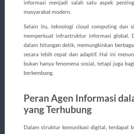
informasi menjadi salah satu aspek pentin
masyarakat modern.
Selain itu, teknologi cloud computing dan s
memperkuat infrastruktur informasi global. 
dalam hitungan detik, memungkinkan berbaga
secara lebih cepat dan adaptif. Hal ini men
bukan hanya fenomena sosial, tetapi juga bagi
berkembang.
Peran Agen Informasi dal
yang Terhubung
Dalam struktur komunikasi digital, terdapat 