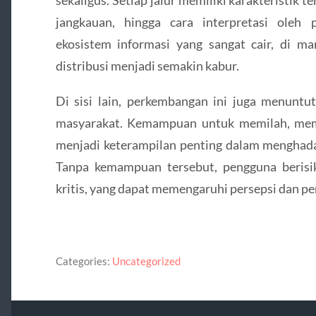
sekaligus. Setiap jalur memiliki karakteristik te
jangkauan, hingga cara interpretasi oleh 
ekosistem informasi yang sangat cair, di 
distribusi menjadi semakin kabur.
Di sisi lain, perkembangan ini juga menuntut 
masyarakat. Kemampuan untuk memilah, mem
menjadi keterampilan penting dalam menghadap
Tanpa kemampuan tersebut, pengguna berisi
kritis, yang dapat memengaruhi persepsi dan p
Categories:
Uncategorized