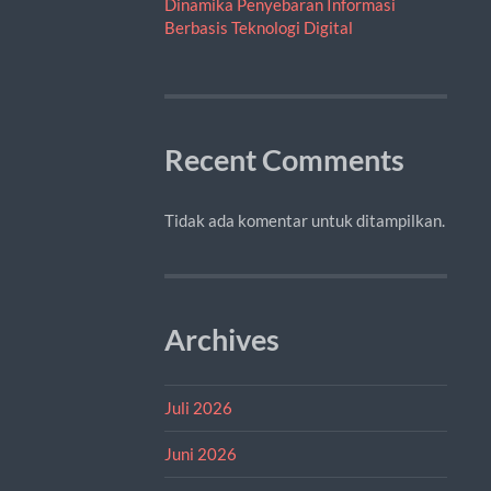
Dinamika Penyebaran Informasi
Berbasis Teknologi Digital
Recent Comments
Tidak ada komentar untuk ditampilkan.
Archives
Juli 2026
Juni 2026