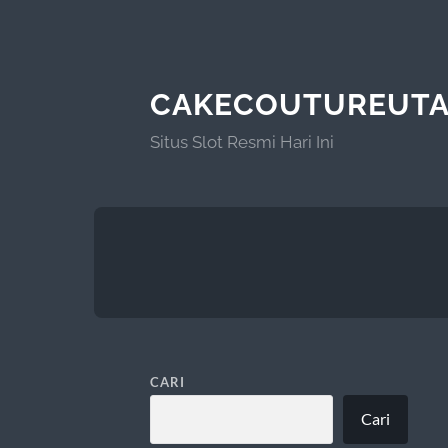
CAKECOUTUREUTA
Situs Slot Resmi Hari Ini
CARI
Cari