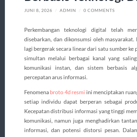
JUNI 8, 2026
/
ADMIN
/
0 COMMENTS
Perkembangan teknologi digital telah men
disebarkan, dan dikonsumsi oleh masyarakat. 
lagi bergerak secara linear dari satu sumber k
simultan melalui berbagai kanal yang saling
komunikasi instan, dan sistem berbasis a
percepatan arus informasi.
Fenomena
broto 4d resmi
ini menciptakan ruang
setiap individu dapat berperan sebagai prod
Kecepatan distribusi informasi yang tinggi me
komunikasi, namun juga menghadirkan tantanga
informasi, dan potensi distorsi pesan. Dala