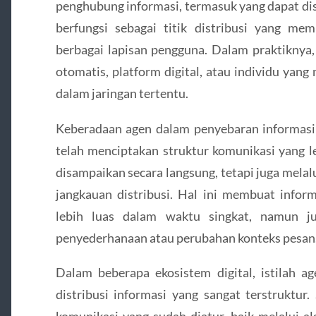
penghubung informasi, termasuk yang dapat dis
berfungsi sebagai titik distribusi yang m
berbagai lapisan pengguna. Dalam praktiknya,
otomatis, platform digital, atau individu yan
dalam jaringan tertentu.
Keberadaan agen dalam penyebaran informas
telah menciptakan struktur komunikasi yang l
disampaikan secara langsung, tetapi juga mela
jangkauan distribusi. Hal ini membuat infor
lebih luas dalam waktu singkat, namun ju
penyederhanaan atau perubahan konteks pesan
Dalam beberapa ekosistem digital, istilah ag
distribusi informasi yang sangat terstruktur.