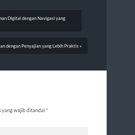
an Digital dengan Navigasi yang
ian dengan Penyajian yang Lebih Praktis »
 yang wajib ditandai
*