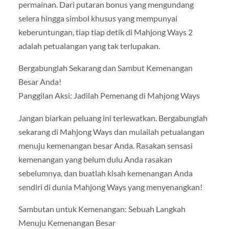
permainan. Dari putaran bonus yang mengundang
selera hingga simbol khusus yang mempunyai
keberuntungan, tiap tiap detik di Mahjong Ways 2
adalah petualangan yang tak terlupakan.
Bergabunglah Sekarang dan Sambut Kemenangan
Besar Anda!
Panggilan Aksi: Jadilah Pemenang di Mahjong Ways
Jangan biarkan peluang ini terlewatkan. Bergabunglah
sekarang di Mahjong Ways dan mulailah petualangan
menuju kemenangan besar Anda. Rasakan sensasi
kemenangan yang belum dulu Anda rasakan
sebelumnya, dan buatlah kisah kemenangan Anda
sendiri di dunia Mahjong Ways yang menyenangkan!
Sambutan untuk Kemenangan: Sebuah Langkah
Menuju Kemenangan Besar