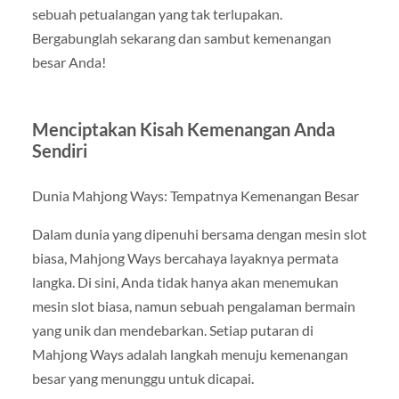
sebuah petualangan yang tak terlupakan.
Bergabunglah sekarang dan sambut kemenangan
besar Anda!
Menciptakan Kisah Kemenangan Anda
Sendiri
Dunia Mahjong Ways: Tempatnya Kemenangan Besar
Dalam dunia yang dipenuhi bersama dengan mesin slot
biasa, Mahjong Ways bercahaya layaknya permata
langka. Di sini, Anda tidak hanya akan menemukan
mesin slot biasa, namun sebuah pengalaman bermain
yang unik dan mendebarkan. Setiap putaran di
Mahjong Ways adalah langkah menuju kemenangan
besar yang menunggu untuk dicapai.