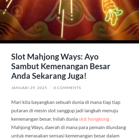
Slot Mahjong Ways: Ayo
Sambut Kemenangan Besar
Anda Sekarang Juga!
JANUARI 29, 2025
/
0 COMMENTS
Mari kita bayangkan sebuah dunia di mana tiap tiap
putaran di mesin slot sanggup jadi langkah menuju
kemenangan besar. Inilah dunia
slot hongkong
Mahjong Ways, daerah di mana para pemain diundang
untuk merasakan sensasi kemenangan besar dalam