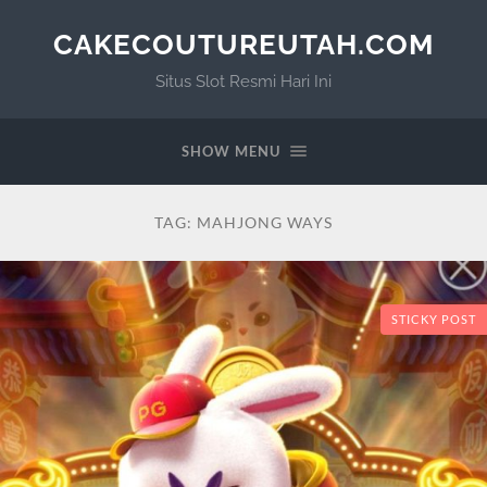
CAKECOUTUREUTAH.COM
Situs Slot Resmi Hari Ini
SHOW MENU
TAG:
MAHJONG WAYS
STICKY POST