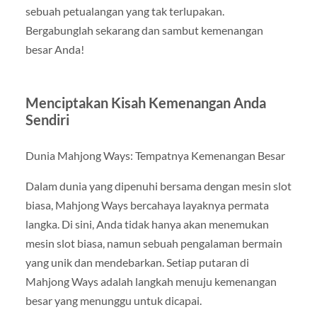
sebuah petualangan yang tak terlupakan.
Bergabunglah sekarang dan sambut kemenangan
besar Anda!
Menciptakan Kisah Kemenangan Anda
Sendiri
Dunia Mahjong Ways: Tempatnya Kemenangan Besar
Dalam dunia yang dipenuhi bersama dengan mesin slot
biasa, Mahjong Ways bercahaya layaknya permata
langka. Di sini, Anda tidak hanya akan menemukan
mesin slot biasa, namun sebuah pengalaman bermain
yang unik dan mendebarkan. Setiap putaran di
Mahjong Ways adalah langkah menuju kemenangan
besar yang menunggu untuk dicapai.