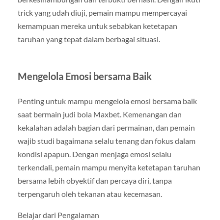
trick yang udah diuji, pemain mampu mempercayai
kemampuan mereka untuk sebabkan ketetapan
taruhan yang tepat dalam berbagai situasi.
Mengelola Emosi bersama Baik
Penting untuk mampu mengelola emosi bersama baik
saat bermain judi bola Maxbet. Kemenangan dan
kekalahan adalah bagian dari permainan, dan pemain
wajib studi bagaimana selalu tenang dan fokus dalam
kondisi apapun. Dengan menjaga emosi selalu
terkendali, pemain mampu menyita ketetapan taruhan
bersama lebih obyektif dan percaya diri, tanpa
terpengaruh oleh tekanan atau kecemasan.
Belajar dari Pengalaman